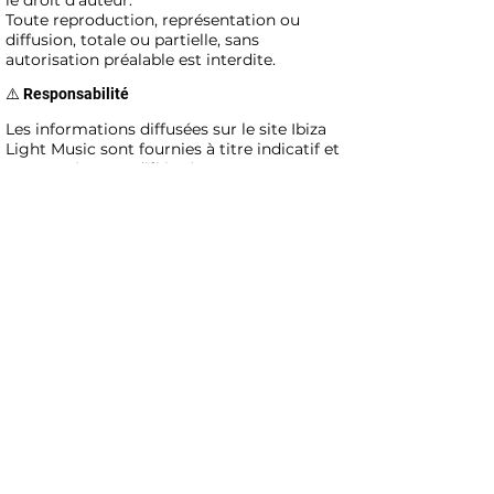
le droit d’auteur.
Toute reproduction, représentation ou
diffusion, totale ou partielle, sans
autorisation préalable est interdite.
⚠️ Responsabilité
Les informations diffusées sur le site Ibiza
Light Music sont fournies à titre indicatif et
peuvent être modifiées à tout moment.
Francisco Moreira ne saurait être tenu
responsable des dommages directs ou
indirects résultant de l’utilisation du site.
🏛 Médiation de la consommation
Conformément aux articles L.616-1 et R.616-1
du Code de la consommation, vous pouvez
recourir gratuitement à un médiateur :
CM2C – Centre de Médiation et de Conciliation de
Paris
Site :
https://www.cm2c.net
Email :
contact@cm2c.net
Ibiza
Light
Music