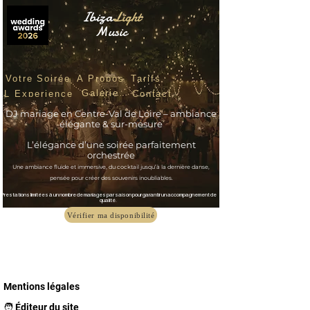
Ibiza
Light
Music
Votre Soirée
A Propos
Tarifs
Galerie
L Experience
Contact
DJ mariage en Centre-Val de Loire – ambiance
élégante & sur-mesure
L’élégance d’une soirée parfaitement
orchestrée
Une ambiance fluide et immersive, du cocktail jusqu’à la dernière danse,
pensée pour créer des souvenirs inoubliables.
Prestations limitées à un nombre de mariages par saison pour garantir un accompagnement de
qualité.
Vérifier ma disponibilité
Vérifiez rapidement si votre date est disponible pour votre mariage.
Réponse sous 24 à 48h.
⭐⭐⭐⭐⭐
Recommandé par les mariés
Mentions légales
🧑 Éditeur du site